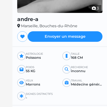
3
andre-a
Marseille, Bouches-du-Rhône
Envoyer un message
ASTROLOGIE
TAILLE
Poissons
168 CM
POIDS
RECHERCHE
55 KG
inconnu
YEUX
TRAVAIL
Marrons
Médecine générale ou spécialisée
SIGNES DISTINCTIFS
-