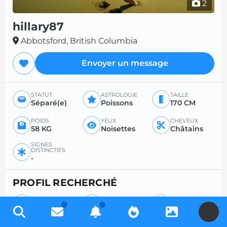
2
hillary87
Abbotsford, British Columbia
Envoyer un message
STATUT
ASTROLOGIE
TAILLE
Séparé(e)
Poissons
170 CM
POIDS
YEUX
CHEVEUX
58 KG
Noisettes
Châtains
SIGNES
DISTINCTIFS
-
PROFIL RECHERCHÉ
RECHERCHE
POUR
ÂGE SOUHAITÉ
Homme
Tout
-
U