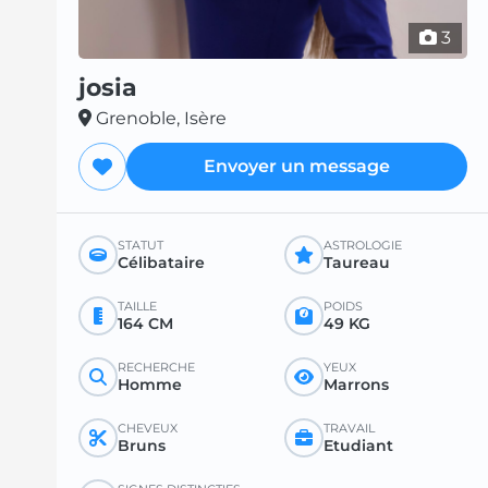
3
josia
Grenoble, Isère
Envoyer un message
STATUT
ASTROLOGIE
Célibataire
Taureau
TAILLE
POIDS
164 CM
49 KG
RECHERCHE
YEUX
Homme
Marrons
CHEVEUX
TRAVAIL
Bruns
Etudiant