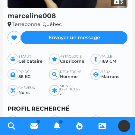
3
marceline008
Terrebonne, Québec
Envoyer un message
STATUT
ASTROLOGIE
TAILLE
Célibataire
Capricorne
169 CM
POIDS
RECHERCHE
YEUX
56 KG
Homme
Marrons
SIGNES
CHEVEUX
DISTINCTIFS
Noirs
-
PROFIL RECHERCHÉ
RECHERCHE
POUR
ÂGE SOUHAITÉ
Homme
Amitié
-
U