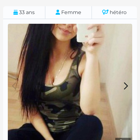
33
ans
Femme
hétéro