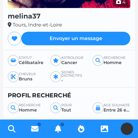
4
melina37
Tours, Indre-et-Loire
Envoyer un message
STATUT
ASTROLOGIE
RECHERCHE
Célibataire
Cancer
Homme
SIGNES
CHEVEUX
DISTINCTIFS
Bruns
-
PROFIL RECHERCHÉ
RECHERCHE
POUR
ÂGE SOUHAITÉ
Homme
Tout
Entre 26 et 50
U
Inscrivez-vous gratuitement pour accéder à des