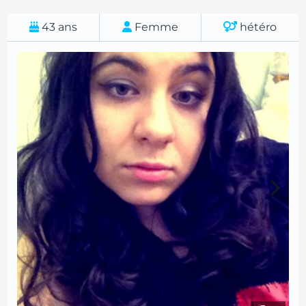
43
ans
Femme
hétéro