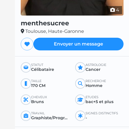
4
menthesucree
Toulouse, Haute-Garonne
Envoyer un message
STATUT
ASTROLOGIE
Célibataire
Cancer
TAILLE
RECHERCHE
170 CM
Homme
CHEVEUX
ÉTUDES
Bruns
bac+5 et plus
TRAVAIL
SIGNES DISTINCTIFS
Graphiste/Programmeur/Webmaster
-