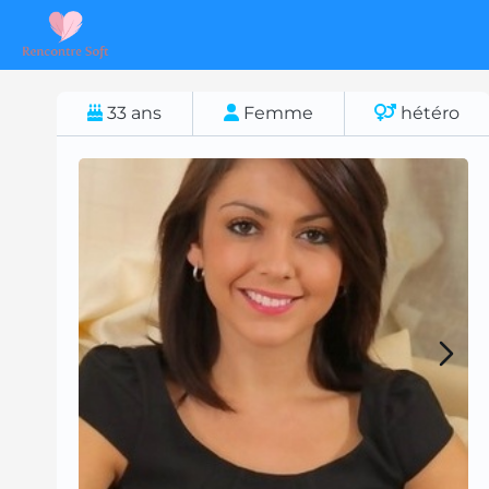
33
ans
Femme
hétéro