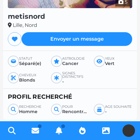
5
metisnord
Lille, Nord
Envoyer un message
STATUT
ASTROLOGIE
YEUX
Séparé(e)
Cancer
Vert
SIGNES
CHEVEUX
DISTINCTIFS
Blonds
-
PROFIL RECHERCHÉ
RECHERCHE
POUR
ÂGE SOUHAITÉ
Homme
Rencontre sérieuse
-
U
Inscrivez-vous gratuitement pour accéder à des