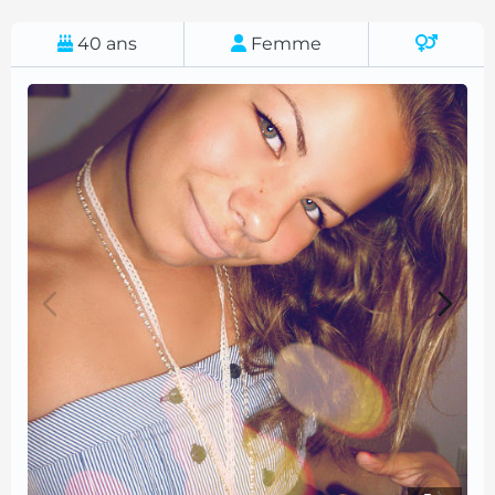
40
ans
Femme