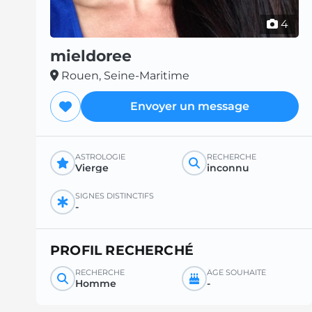
4
mieldoree
Rouen, Seine-Maritime
Envoyer un message
ASTROLOGIE
RECHERCHE
Vierge
inconnu
SIGNES DISTINCTIFS
-
PROFIL RECHERCHÉ
RECHERCHE
ÂGE SOUHAITÉ
Homme
-