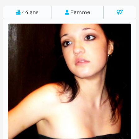
44
ans
Femme