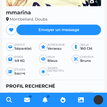
4
mmarina
Montbéliard, Doubs
Envoyer un message
STATUT
ASTROLOGIE
TAILLE
Séparé(e)
Verseau
160 CM
POIDS
YEUX
CHEVEUX
49 KG
Bleus
Bruns
SIGNES
ÉTUDES
DISTINCTIFS
bac+4
-
PROFIL RECHERCHÉ
RAPPORT
RECHERCHE
ÂGE SOUHAITÉ
SEXUEL
Homme
Entre 26 et 35
2 à 3 fois par jour
U