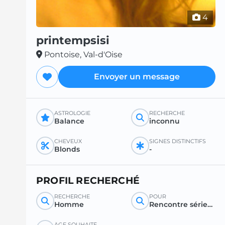
4
printempsisi
Pontoise, Val-d'Oise
Envoyer un message
ASTROLOGIE
RECHERCHE
Balance
inconnu
CHEVEUX
SIGNES DISTINCTIFS
Blonds
-
PROFIL RECHERCHÉ
RECHERCHE
POUR
Homme
Rencontre sérieuse
ÂGE SOUHAITÉ