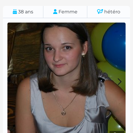
38
ans
Femme
hétéro