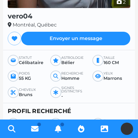
2
vero04
Montréal, Québec
Envoyer un message
STATUT
ASTROLOGIE
TAILLE
Célibataire
Bélier
160 CM
POIDS
RECHERCHE
YEUX
55 KG
Homme
Marrons
SIGNES
CHEVEUX
DISTINCTIFS
Bruns
-
PROFIL RECHERCHÉ
RECHERCHE
POUR
ÂGE SOUHAITÉ
Homme
Amitié
-
U