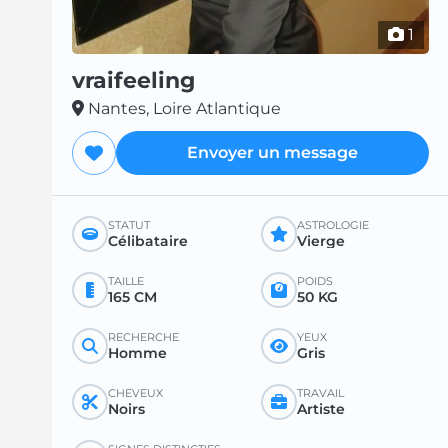
1
vraifeeling
Nantes, Loire Atlantique
Envoyer un message
STATUT
ASTROLOGIE
Célibataire
Vierge
TAILLE
POIDS
165 CM
50 KG
RECHERCHE
YEUX
Homme
Gris
CHEVEUX
TRAVAIL
Noirs
Artiste