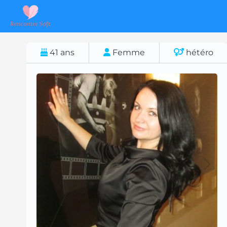
41
ans
Femme
hétéro